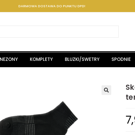
DARMOWA DOSTAWA DO PUNKTU DPD!
INEZONY
KOMPLETY
BLUZKI/SWETRY
SPODNIE
Sk
te
7