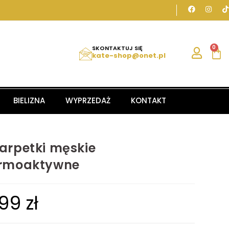
0
SKONTAKTUJ SIĘ
kate-shop@onet.pl
BIELIZNA
WYPRZEDAŻ
KONTAKT
arpetki męskie
rmoaktywne
,99
zł