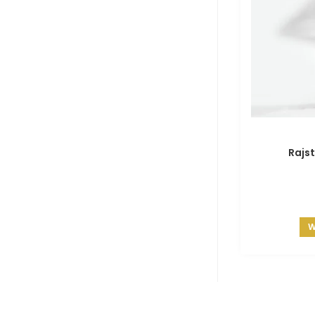
Rajs
W