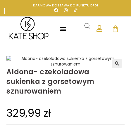
DARMOWA DOSTAWA DO PUNKTU DPD!
STRONA GŁÓWNA
Aldona- czekoladowa
🔍
sukienka z gorsetowym
sznurowaniem
329,99
zł