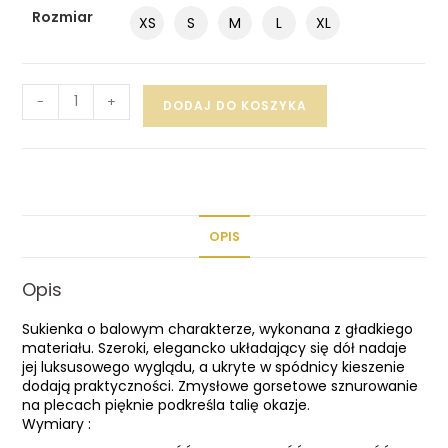
Rozmiar
XS
S
M
L
XL
-
+
DODAJ DO KOSZYKA
OPIS
Opis
Sukienka o balowym charakterze, wykonana z gładkiego
materiału. Szeroki, elegancko układający się dół nadaje
jej luksusowego wyglądu, a ukryte w spódnicy kieszenie
dodają praktyczności. Zmysłowe gorsetowe sznurowanie
na plecach pięknie podkreśla talię okazje.
Wymiary :