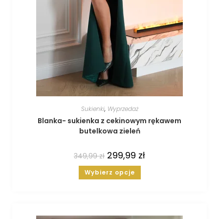
Sukienki
,
Wyprzedaż
Blanka- sukienka z cekinowym rękawem
butelkowa zieleń
299,99
zł
349,99
zł
Wybierz opcje