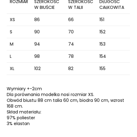
ROZMIAR
SZEROKOŚĆ
SZEROKOŚĆ
DŁUGOŚĆ
W BIUŚCIE
W TALII
CAŁKOWITA
XS
86
66
151
S
90
70
152
M
94
74
153
L
98
78
154
XL
102
82
155
Wymiary +-2cm
Dla porównania modelka nosi rozmiar XS.
Obwód biustu 88 cm talia 60 cm, biodra 90 cm, wzrost
168 cm.
Skład materiału:
97% poliester
3% elastan