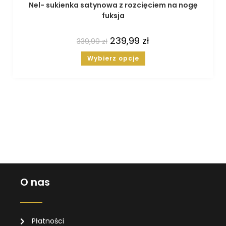
Nel- sukienka satynowa z rozcięciem na nogę
fuksja
239,99
zł
339,99
zł
Wybierz opcje
O nas
Płatności