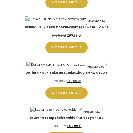
WYBIERZ OPCJE
PROMOCJA
Blanka- sukienka z cekinowym rękawem liliowa L
349,99
zł
299,99
zł
WYBIERZ OPCJE
PROMOCJA
Doriana- sukienka na ramiączkach w kwiaty XS
279,99
zł
199,99
zł
WYBIERZ OPCJE
PROMOCJA
Laura- szampańska sukienka hiszpanka S
389,99
zł
299,99
zł