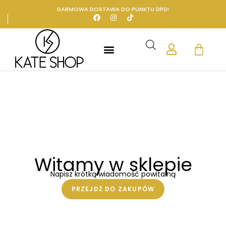
DARMOWA DOSTAWA DO PUNKTU DPD!
Witamy w sklepie
Napisz krótką wiadomość powitalną
PRZEJDŹ DO ZAKUPÓW