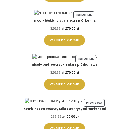
PROMOCJA
Nicol- błękitna sukienka z piórkami L
329,99
zł
279,99
zł
WYBIERZ OPCJE
PROMOCJA
Nicol- pudrowa sukienka z piórkami XS
329,99
zł
279,99
zł
WYBIERZ OPCJE
PROMOCJA
Kombinezon beżowy Mila z zakrytymi ramionami
269,99
zł
199,99
zł
WYBIERZ OPCJE