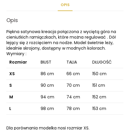
OPIS
Opis
Piękna satynowa kreacja połączona z wyciętą góra na
cieniutkich ramiączkach, które można regulować . Dół
lejący się z rozcięciem na nodze. Model świetnie leży,
idealnie skrojony, dostępny w modnych kolorach.
Wymiary :
Rozmiar
BIUST
TALIA
DŁUGOŚĆ
XS
86 cm
66 cm
150 cm
S
90 cm
70 cm
151 cm
M
94 cm
74 cm
152 cm
L
98 cm
78 cm
153 cm
Dla porównania modelka nosi rozmiar XS.