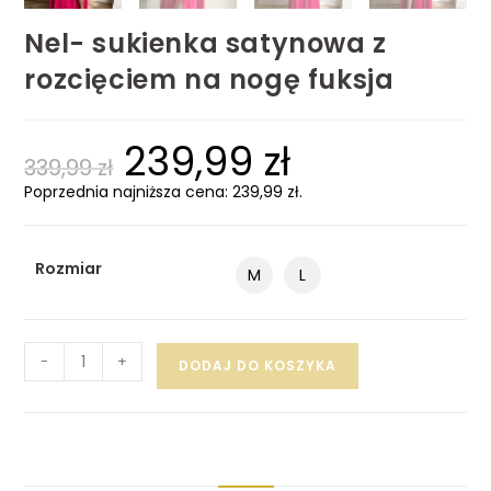
Nel- sukienka satynowa z
rozcięciem na nogę fuksja
239,99
zł
339,99
zł
Poprzednia najniższa cena:
239,99
zł
.
Rozmiar
M
L
-
+
DODAJ DO KOSZYKA