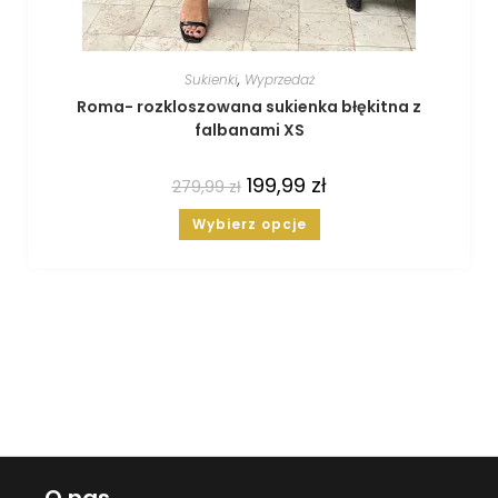
Sukienki
,
Wyprzedaż
Roma- rozkloszowana sukienka błękitna z
falbanami XS
199,99
zł
279,99
zł
Wybierz opcje
O nas