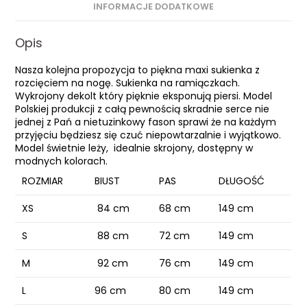
INFORMACJE DODATKOWE
Opis
Nasza kolejna propozycja to piękna maxi sukienka z
rozcięciem na nogę. Sukienka na ramiączkach.
Wykrojony dekolt który pięknie eksponują piersi. Model
Polskiej produkcji z całą pewnością skradnie serce nie
jednej z Pań a nietuzinkowy fason sprawi że na każdym
przyjęciu będziesz się czuć niepowtarzalnie i wyjątkowo.
Model świetnie leży, idealnie skrojony, dostępny w
modnych kolorach.
ROZMIAR
BIUST
PAS
DŁUGOŚĆ
XS
84 cm
68 cm
149 cm
S
88 cm
72 cm
149 cm
M
92 cm
76 cm
149 cm
L
96 cm
80 cm
149 cm