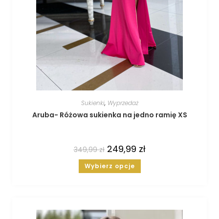
Sukienki
,
Wyprzedaż
Aruba- Różowa sukienka na jedno ramię XS
249,99
zł
349,99
zł
Wybierz opcje