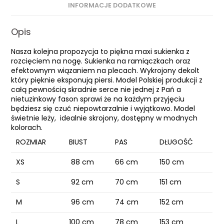
INFORMACJE DODATKOWE
Opis
Nasza kolejna propozycja to piękna maxi sukienka z
rozcięciem na nogę. Sukienka na ramiączkach oraz
efektownym wiązaniem na plecach. Wykrojony dekolt
który pięknie eksponują piersi. Model Polskiej produkcji z
całą pewnością skradnie serce nie jednej z Pań a
nietuzinkowy fason sprawi że na każdym przyjęciu
będziesz się czuć niepowtarzalnie i wyjątkowo. Model
świetnie leży, idealnie skrojony, dostępny w modnych
kolorach.
ROZMIAR
BIUST
PAS
DŁUGOŚĆ
XS
88 cm
66 cm
150 cm
S
92 cm
70 cm
151 cm
M
96 cm
74 cm
152 cm
L
100 cm
78 cm
153 cm