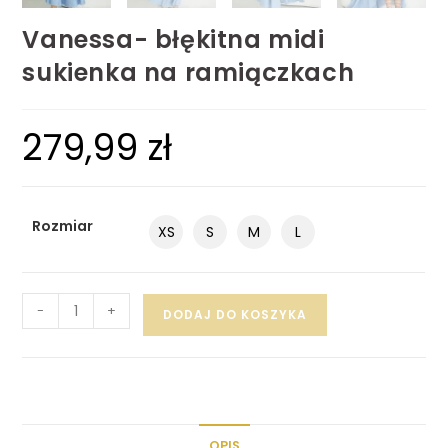
Vanessa- błękitna midi
sukienka na ramiączkach
279,99
zł
Rozmiar
XS
S
M
L
-
+
DODAJ DO KOSZYKA
OPIS