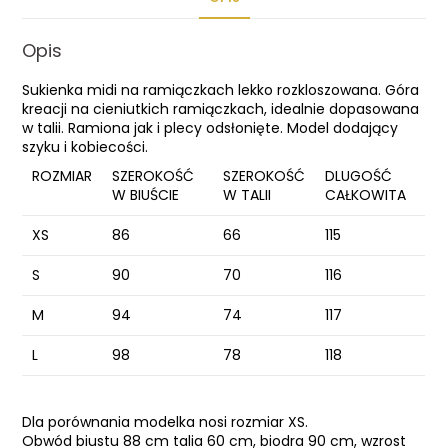
Opis
Sukienka midi na ramiączkach lekko rozkloszowana. Góra
kreacji na cieniutkich ramiączkach, idealnie dopasowana
w talii. Ramiona jak i plecy odsłonięte. Model dodający
szyku i kobiecości.
ROZMIAR
SZEROKOŚĆ
SZEROKOŚĆ
DLUGOŚĆ
W BIUŚCIE
W TALII
CAŁKOWITA
XS
86
66
115
S
90
70
116
M
94
74
117
L
98
78
118
Dla porównania modelka nosi rozmiar XS.
Obwód biustu 88 cm talia 60 cm, biodra 90 cm, wzrost