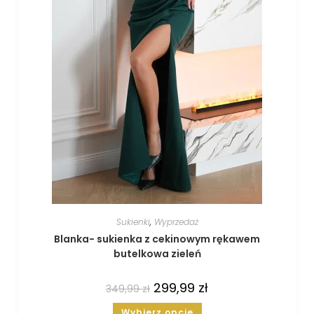
Sukienki
,
Wyprzedaż
Blanka- sukienka z cekinowym rękawem
butelkowa zieleń
299,99
zł
349,99
zł
Wybierz opcje